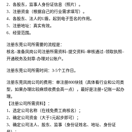
2．各股东，监事人身份证信息（照片）。
3．注册资金（根据自己的行业需求填写）。
4．各股东、法人的U盾，起到电子签名的作用。
5．注册地址：真实有效。
6．经营范围。
注册东莞公司所需要的流程是：
核名–准备凤岗公司注册所需资料–提交资料–审核通过–领取执照–
开通税务及刻章-办理对公账户。
注册东莞公司所需时间：3-5个工作日。
注册东莞凤岗公司的费用：单注册800块钱（具体看行业和公司类
型，如果办理比较麻烦收费会高一点），最好是注册+记账一起办
理。
【注册公司所需资料】：
1、选定公司名称（在线免费工商核名）；
2、确定公司资金（大于1元起步即可）；
3、确定公司法人、股东、监事（身份证姓名、地址、身份证
号）；