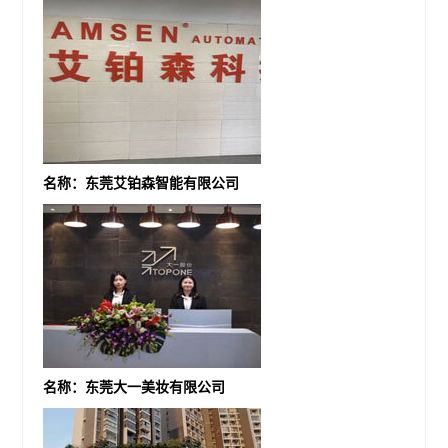
名称：东莞艾铂森智能有限公司
名称：东莞大一美妆有限公司