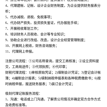
4、代理建帐、记帐、设计企业财务制度，为企业提供财务报表分
析；
5、代办减税、退税、免税事项；
6、代办财产损失、投资损失鉴证，代办报批手续；
7、开展税收筹划工作；
8、培训财务人员税收、会计等专业知识；
9、协助企业进行改组、改造，设计企业经营管理制度；
10、开展网上税收，财务咨询服务；
11、代理网上申报。
注册公司流程：①公司名称查询，提交工商核准；②设立资料提
交，工商局送件；③代领执照；④代印章；
财税代理流程：1)审核原始凭证；2)填制会计凭证；3)登记会计帐
簿；4)编制会计报表；5)填制纳税申报表和各种税费缴款书；6)按
时纳税申报，报送财务报表；7)装订会计凭证；
极刻代理记账服务流程：
1、沟通：电话或上门沟通，了解贵公司情况并确定双方合作方式
及收费标准等。