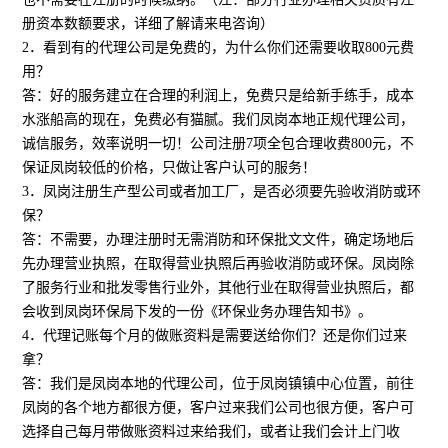
册资本数额要求，详细了解请来电咨询）
2．看到有的代理公司是免费的，为什么你们还需要收取800元费
用？
答：好的服务建立在合理的利润上，免费只是给新手练手，成本
水涨船高的现在，免费必有猫腻。我们凤岗本地正规代理公司，
诚信服务，效率说明一切！公司注册7项全包合理收费800元，不
保证凤岗较低的价格，只做让客户认可的服务！
3．凤岗注册生产型公司或者加工厂，是否必须要先验收消防或环
保？
答：不需要，办理注册时无需消防和环保批文文件，确定场地后
先办理营业执照，在取得营业执照后再验收消防或环保。凤岗除
了服务行业和批发零售行业外，其他行业在取得营业执照后，都
会收到凤岗环保局下发的一份《环保业务办理告知书》。
4．代理记账每个月的做账资料是需要送给你们？还是你们过来
拿？
答：我们是凤岗本地的代理公司，位于凤岗镇镇中心位置，前往
凤岗的各个地方都很方便，客户过来我们公司也很方便，客户可
选择自己每月带做账资料过来给我们，或者让我们会计上门收