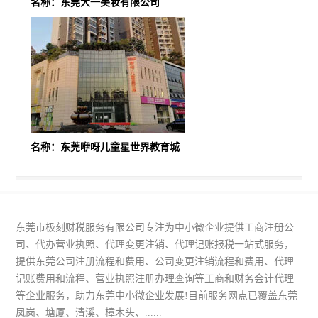
名称：东莞大一美妆有限公司
名称：东莞咿呀儿童星世界教育城
东莞市极刻财税服务有限公司专注为中小微企业提供工商注册公
司、代办营业执照、代理变更注销、代理记账报税一站式服务，
提供东莞公司注册流程和费用、公司变更注销流程和费用、代理
记账费用和流程、营业执照注册办理查询等工商和财务会计代理
等企业服务，助力东莞中小微企业发展!目前服务网点已覆盖东莞
凤岗、塘厦、清溪、樟木头、......