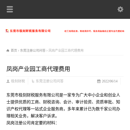
首页
东莞注册公司问答
凤岗产业园工商代理费用
凤岗产业园工商代理费用
极刻财税
东莞注册公司问答
2022/06/14
东莞市极刻财税服务有限公司是一家专为广大中小企业和创业人
士提供优质的工商、财税咨询、会计、审计验资、资质审批、知
识产权代理等一站式企业服务商，多年来累计已为数千家公司办
理相关业务，解决客户诉求。
凤岗注册公司肯定要的材料：