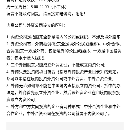
周一至周日：8:00-22:00（不午休）
留言不能及时回复，请直接来电咨询，谢谢！
内资公司与外资公司设立的区别：
1. 内资公司是指股东全部是境内的公司或组织，不涉及境外股东;
2. 外资公司有，外商独资(股东全是境外公民或组织)、中外合作、
合资(股东一方是外商：包括境外的公民或组织、一方是中国投资
者：仅限于法人组织);
3. 三个外国股东只能成立外资企业，不能成立内资公司;
4. 外商只要投资的项目符合《指导外商投资产业目录》的规定，
都可以申请在境内投资外资公司或中外合资、中外合资企业;
5. 外商无论如何都不能在中国境内直接设立内资公司，折中的办
法是，外商首先设立外资企业，然后该外资企业在和境内股东投
资设立内资公司;
6. 外方和中方共同投资的企业有两种形式：中外合资企业和中外
合作企业，中外合资公司在投资的公司就属于内资公司了。