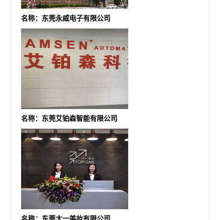
名称：东莞永威电子有限公司
名称：东莞艾铂森智能有限公司
名称：东莞大一美妆有限公司