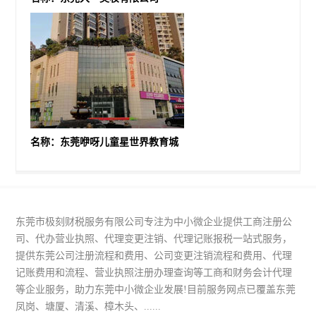
名称：东莞咿呀儿童星世界教育城
东莞市极刻财税服务有限公司专注为中小微企业提供工商注册公
司、代办营业执照、代理变更注销、代理记账报税一站式服务，
提供东莞公司注册流程和费用、公司变更注销流程和费用、代理
记账费用和流程、营业执照注册办理查询等工商和财务会计代理
等企业服务，助力东莞中小微企业发展!目前服务网点已覆盖东莞
凤岗、塘厦、清溪、樟木头、......