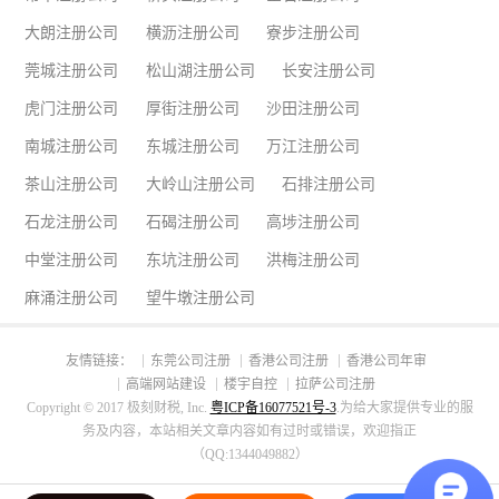
大朗注册公司
横沥注册公司
寮步注册公司
莞城注册公司
松山湖注册公司
长安注册公司
虎门注册公司
厚街注册公司
沙田注册公司
南城注册公司
东城注册公司
万江注册公司
茶山注册公司
大岭山注册公司
石排注册公司
石龙注册公司
石碣注册公司
高埗注册公司
中堂注册公司
东坑注册公司
洪梅注册公司
麻涌注册公司
望牛墩注册公司
友情链接：
东莞公司注册
香港公司注册
香港公司年审
高端网站建设
楼宇自控
拉萨公司注册
Copyright © 2017 极刻财税, Inc.
粤ICP备16077521号-3
.为给大家提供专业的服
务及内容，本站相关文章内容如有过时或错误，欢迎指正
（QQ:1344049882）