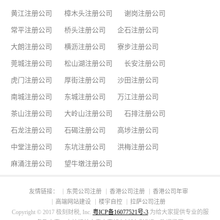
黄江注册公司
樟木头注册公司
谢岗注册公司
常平注册公司
桥头注册公司
企石注册公司
大朗注册公司
横沥注册公司
寮步注册公司
莞城注册公司
松山湖注册公司
长安注册公司
虎门注册公司
厚街注册公司
沙田注册公司
南城注册公司
东城注册公司
万江注册公司
茶山注册公司
大岭山注册公司
石排注册公司
石龙注册公司
石碣注册公司
高埗注册公司
中堂注册公司
东坑注册公司
洪梅注册公司
麻涌注册公司
望牛墩注册公司
友情链接：
东莞公司注册
香港公司注册
香港公司年审
高端网站建设
楼宇自控
拉萨公司注册
Copyright © 2017 极刻财税, Inc.
粤ICP备16077521号-3
.为给大家提供专业的服