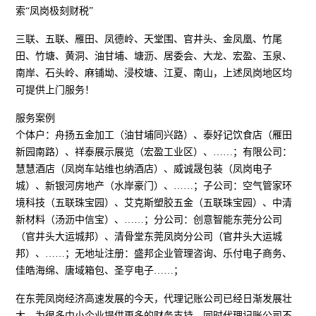
索“凤岗极刻财税”
三联、五联、雁田、凤德岭、天堂围、官井头、金凤凰、竹尾
田、竹塘、黄洞、油甘埔、塘沥、居委会、大龙、宏盈、玉泉、
南岸、石头岭、麻铺坳、浸校塘、江夏、南山，上述凤岗地区均
可提供上门服务！
服务案例
个体户：舟扬五金加工（油甘埔同兴路）、泰好记饮食店（雁田
新园南路）、祥泰展示展览（宏盈工业区）、……；有限公司：
慧慧酒店（凤岗车站维也纳酒店）、威诚晟包装（凤岗电子
城）、新银河房地产（水岸豪门）、……；子公司：空气管家环
境科技（五联珠宝园）、艾克斯塑胶五金（五联珠宝园）、中清
新材料（汤沥中信宝）、……；分公司：创意智能东莞分公司
（官井头大运城邦）、清骨堂东莞凤岗分公司（官井头大运城
邦）、……；无地址注册：盛邦企业管理咨询、乐付电子商务、
佳皓海绵、唐域箱包、圣亨电子……；
在东莞凤岗经济高速发展的今天，代理记账公司已经日渐发展壮
大，为很多中小企业提供更多的财务支持。同时代理记账公司不