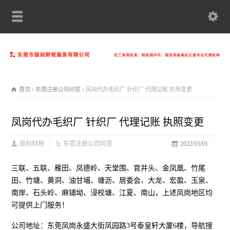
首页
东莞注册公司问答
凤岗代办毛织厂 针织厂 代理记账 执照变更
凤岗代办毛织厂 针织厂 代理记账 执照变更
极刻财税
东莞注册公司问答
2022/03/01
三联、五联、雁田、凤德岭、天堂围、官井头、金凤凰、竹尾
田、竹塘、黄洞、油甘埔、塘沥、居委会、大龙、宏盈、玉泉、
南岸、石头岭、麻铺坳、浸校塘、江夏、南山，上述凤岗地区均
可提供上门服务！
公司地址：东莞凤岗永盛大街凤园路3号泰皇轩大厦6楼，导航搜