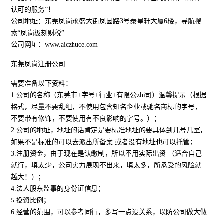
认可的服务”！
公司地址：东莞凤岗永盛大街凤园路3号泰皇轩大厦6楼，导航搜
索“凤岗极刻财税”
公司网址：www.aiczhuce.com
东莞凤岗注册公司
需要准备以下资料：
1.公司的名称（东莞市+字号+行业+有限公zhi司）温馨提示（根据
格式，尽量不要乱组，不使用包含知名企业或驰名商标的字号，
不要带有修饰，不要使用有不良影响的字号。）；
2.公司的地址，地址的话肯定是要标准地址的要具体到几号几室，
如果不是标准的可以去派出所备案 或者没有地址也可以托管；
3.注册资金，由于现在是认缴制，所以不用实际出资 （适合自己
就行，填太少，公司实力展现不出来，填太多，所承受的风险就
越大！）；
4.法人股东监事的身份证信息；
5.投资比例；
6.经营的范围，可以参考同行，多写一点没关系，以防公司做大做